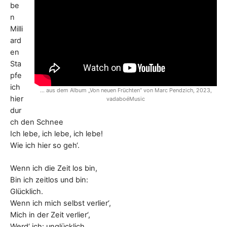
be
K
n
U
Milli
ard
N
en
Sta
F
pfe
T
ich
… aus dem Album „Von neuen Früchten“ von Marc Pendzich, 2023,
hier
vadaboéMusic
dur
ch den Schnee
Ich lebe, ich lebe, ich lebe!
Wie ich hier so geh‘.
Wenn ich die Zeit los bin,
Bin ich zeitlos und bin:
Glücklich.
Wenn ich mich selbst verlier‘,
Mich in der Zeit verlier‘,
Werd‘ ich: unglücklich.