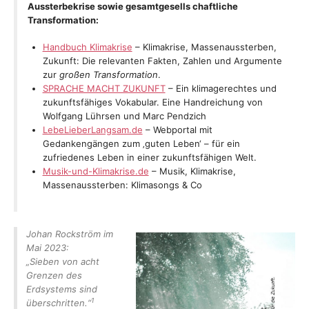
Aussterbekrise sowie gesamtgesells chaftliche
Transformation:
Handbuch Klimakrise
– Klimakrise, Massenaussterben,
Zukunft: Die relevanten Fakten, Zahlen und Argumente
zur
großen Transformation
.
SPRACHE MACHT ZUKUNFT
– Ein klimagerechtes und
zukunftsfähiges Vokabular. Eine Handreichung von
Wolfgang Lührsen und Marc Pendzich
LebeLieberLangsam.de
– Webportal mit
Gedankengängen zum ‚guten Leben‘ – für ein
zufriedenes Leben in einer zukunftsfähigen Welt.
Musik-und-Klimakrise.de
– Musik, Klimakrise,
Massenaussterben: Klimasongs & Co
Johan Rockström im
Mai 2023:
„Sieben von acht
Grenzen des
Erdsystems sind
1
überschritten.“