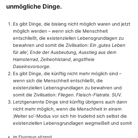
SPRACHE MACHT ZUKUNFT –
unmögliche Dinge.
Ein klimagerechtes und zukunftsfähiges Vokabular
https://sprache-macht-zukunft.de/proaktives-wording
Es gibt Dinge, die bislang nicht möglich waren und jetzt
möglich werden –
wenn
sich die Menschheit
entschließt, die existenziellen Lebensgrundlagen zu
bewahren und somit die Zivilisation:
Ein ‚gutes Leben
für alle‘, Ende der Ausbeutung, Ausstieg aus dem
Hamsterrad
,
Zeitwohlstand
,
angstfreie
Daseinsvorsorge.
Es gibt Dinge, die künftig nicht mehr möglich sind –
wenn
sich die Menschheit entschließt, die
existenziellen Lebensgrundlagen zu bewahren und
somit die Zivilisation:
Fliegen. Fleisch-Flatrate. SUV.
Letztgenannte Dinge sind künftig übrigens auch dann
nicht mehr möglich, wenn die Menschheit in einem
‚Weiter so‘-Modus vor sich hin trudelnd sich selbst die
existenziellen Lebensgrundlagen wegmeißelt und somit
im Flugzeug sitzend,