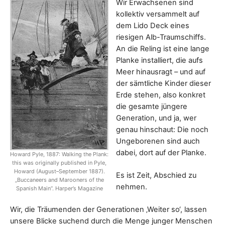
Wir Erwachsenen sind
kollektiv versammelt auf
dem Lido Deck eines
riesigen Alb-Traumschiffs.
An die Reling ist eine lange
Planke installiert, die aufs
Meer hinausragt – und auf
der sämtliche Kinder dieser
Erde stehen, also konkret
die gesamte jüngere
Generation, und ja, wer
genau hinschaut: Die noch
Ungeborenen sind auch
dabei, dort auf der Planke.
Howard Pyle, 1887: Walking the Plank:
this was originally published in Pyle,
Howard (August–September 1887).
Es ist Zeit, Abschied zu
„Buccaneers and Marooners of the
nehmen.
Spanish Main“. Harper’s Magazine
Wir, die Träumenden der Generationen ‚Weiter so‘, lassen
unsere Blicke suchend durch die Menge junger Menschen