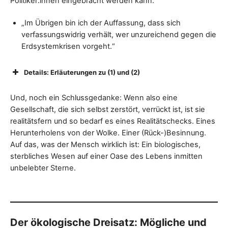
Politiker:innen eingebracht werden kann:
„Im Übrigen bin ich der Auffassung, dass sich
verfassungswidrig verhält, wer unzureichend gegen die
Erdsystemkrisen vorgeht.“
Details: Erläuterungen zu (1) und (2)
Und, noch ein Schlussgedanke: Wenn also eine
Gesellschaft, die sich selbst zerstört, verrückt ist, ist sie
Süddeutsche Zeitung
realitätsfern und so bedarf es eines Realitätschecks. Eines
Süddeutsche
Herunterholens von der Wolke. Einer (Rück-)Besinnung.
Zeitung
Auf das, was der Mensch wirklich ist: Ein biologisches,
https://www.sueddeutsche.de/wissen/klimawandel-
sterbliches Wesen auf einer Oase des Lebens inmitten
erde-menschheit-planetare-grenzen-ueberschritten-
zerstoerung-1.5892878
unbelebter Sterne.
Der ökologische Dreisatz: Mögliche und