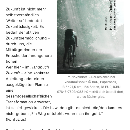
Zukunft ist nicht mehr
selbstverständlich.
‚Weiter so‘ bedeutet
Zukunftslosigkeit. Es
bedarf der aktiven
Zukunftsermöglichung –
durch uns, die
Mitbürger:innen der
Entscheider:innengenera
tionen.
Wer hier – im
Handbuch
Zukunft
– eine konkrete
Im November ’24 erschienen bei
Anleitung oder einen
vadaboéBooks @ BoD, Paperback,
ausgeklügelten Plan zu
13,5×21,5 cm, 184 Seiten, 18 EUR, ISBN
einer
978-3-7693-0831-0 – erhältlich überall dort,
gesamtgesellschaftlichen
wo es Bücher gibt.
Transformation erwartet,
ist schief gewickelt. Die bzw. den gibt es nicht, die/den kann es
nicht geben: „Ein Weg entsteht, wenn man ihn geht.“
(Konfuzius)