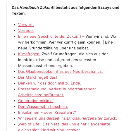
K
Das
Handbuch Zukunft
besteht aus folgenden Essays und
Texten:
U
Vorwort.
N
Vorrede.
Eine neue Geschichte der Zukunft
– Wer wir sind. Wo
F
wir herkommen. Wer wir künftig sein können. | Eine
neue Grunderzählung über uns selbst.
T
Klimafragen.
Zwölf Grundfragen, die sich aus der
lennKlimakrise und aufgrund des sechsten
Massenaussterbens ergeben.
Das Glaubensbekenntnis des Neoliberalismus.
Der Markt regelt das!
Denken wir das doch mal zu Ende.
Pressemeldung: Verlust hunderttausender
Arbeitsplätze befürchtet.
Generationenklima.
Den Wasserhahn tätscheln.
Enkel:innen – oder: Kreuzfahrt?
Wir
feuern
uns derzeit ins
Dinosaurierzeitalter
zurück.
‚Web of Life‘: Das Netz, das uns einer Hängematte
gleich trägt. Und wir sind: schwer.