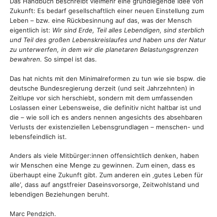
Das Handbuch beschreibt vielmehr eine grundlegende Idee von
Zukunft: Es bedarf gesellschaftlich einer neuen Einstellung zum
Leben – bzw. eine Rückbesinnung auf das, was der Mensch
eigentlich ist:
Wir sind Erde, Teil alles Lebendigen, sind sterblich
und Teil des großen Lebenskreislaufes und haben uns der Natur
zu unterwerfen, in dem wir die planetaren Belastungsgrenzen
bewahren.
So simpel ist das.
Das hat nichts mit den Minimalreformen zu tun wie sie bspw. die
deutsche Bundesregierung derzeit (und seit Jahrzehnten) in
Zeitlupe vor sich herschiebt, sondern mit dem umfassenden
Loslassen einer Lebensweise, die definitiv nicht haltbar ist und
die – wie soll ich es anders nennen angesichts des absehbaren
Verlusts der existenziellen Lebensgrundlagen – menschen- und
lebensfeindlich ist.
Anders als viele Mitbürger:innen offensichtlich denken, haben
wir Menschen eine Menge zu gewinnen. Zum einen, dass es
überhaupt eine Zukunft gibt. Zum anderen ein ‚gutes Leben für
alle‘, dass auf angstfreier Daseinsvorsorge, Zeitwohlstand und
lebendigen Beziehungen beruht.
Marc Pendzich.